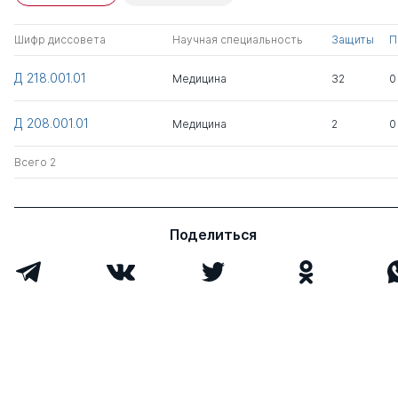
Комаров Юрий
д.мед. н.
0
7
Михайлович
Шифр диссовета
Научная специальность
Защиты
П
Всего 1
Д 218.001.01
Медицина
32
0
Д 208.001.01
Медицина
2
0
Всего 2
Поделиться