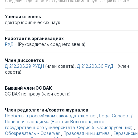
Сведения о должности актуальны на момент публикации на сайте
Ученая степень
доктор юридических наук
Работает в организациях
РУДН
(Руководитель среднего звена)
Член диссоветов
Д 212.203.29
РУДН
(член совета),
Д 212.203.36
РУДН
(член
совета)
Бывший член ЭС ВАК
ЭС ВАК по праву (член совета)
Член редколлегии/совета журналов
Пробелы в российском законодательстве
,
Legal Concept /
Правовая парадигма (Вестник Волгоградского
государственного университета. Серия 5. Юриспруденция)
,
Обозреватель - Observer
,
Правовая инициатива
,
Евразийски