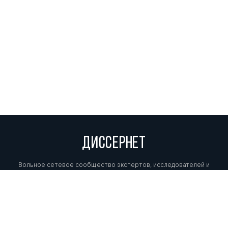
ДИССЕРНЕТ
Вольное сетевое сообщество экспертов, исследователей и
репортеров, посвящающих свой труд разоблачениям мошенников,
фальсификаторов и лжецов. Пишите нам на
info@dissernet.org.
Поддержать проект