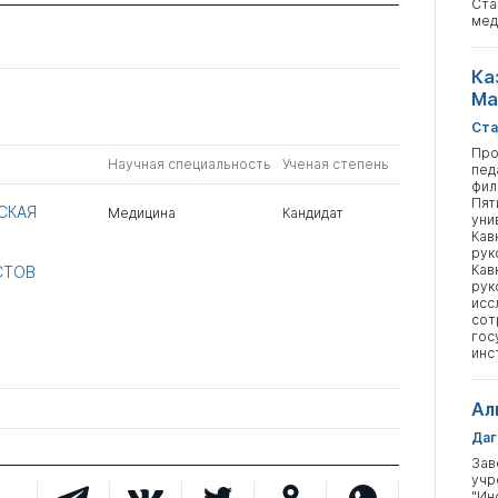
Ста
мед
Ка
Ма
Ста
Про
Научная специальность
Ученая степень
пед
фил
Пят
СКАЯ
Медицина
Кандидат
уни
Кав
рук
Кав
СТОВ
рук
исс
сот
гос
инс
Ал
Даг
Зав
учр
"Ин