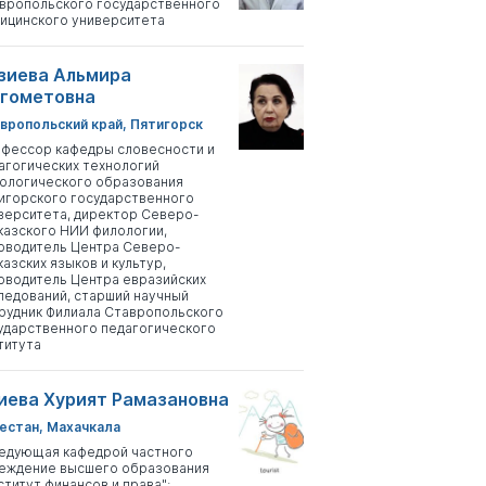
вропольского государственного
ицинского университета
зиева Альмира
гометовна
вропольский край, Пятигорск
фессор кафедры словесности и
агогических технологий
ологического образования
игорского государственного
верситета, директор Северо-
казского НИИ филологии,
оводитель Центра Северо-
казских языков и культур,
оводитель Центра евразийских
ледований, старший научный
рудник Филиала Ставропольского
ударственного педагогического
титута
иева Хурият Рамазановна
естан, Махачкала
едующая кафедрой частного
еждение высшего образования
ститут финансов и права";