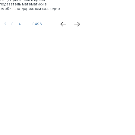
подаватель математики в
омобильно-дорожном колледже
2
3
4
...
3496