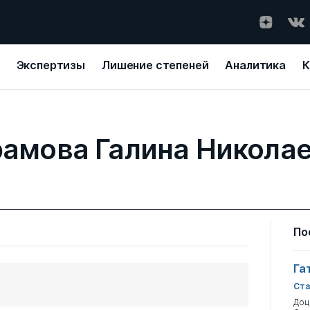
Экспертизы
Лишение степеней
Аналитика
К
амова Галина Никола
По
Га
Ста
Доц