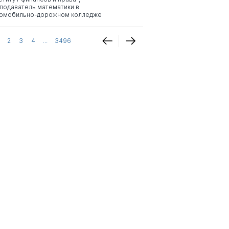
подаватель математики в
омобильно-дорожном колледже
2
3
4
...
3496