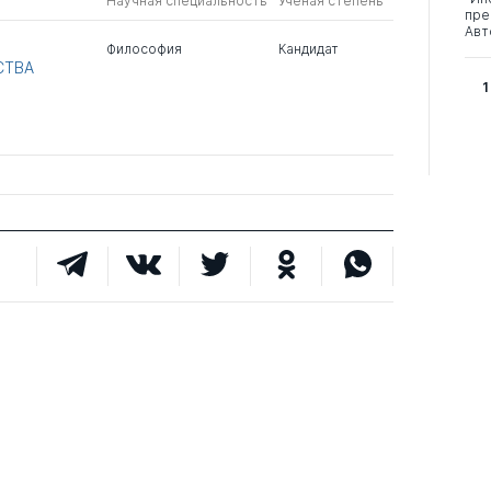
Научная специальность
Ученая степень
пре
Авт
Философия
Кандидат
СТВА
1