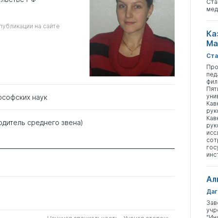
Ста
мед
публикации на сайте
Ка
Ма
Ста
Про
пед
фил
Пят
уни
ософских наук
Кав
рук
Кав
одитель среднего звена)
рук
исс
сот
гос
инс
Ал
Даг
Зав
учр
"Ин