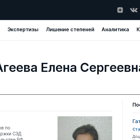
Экспертизы
Лишение степеней
Аналитика
К
Агеева Елена Сергеевн
По
Га
ов по
Ста
ержки СЭД
Доц
ельстве РФ