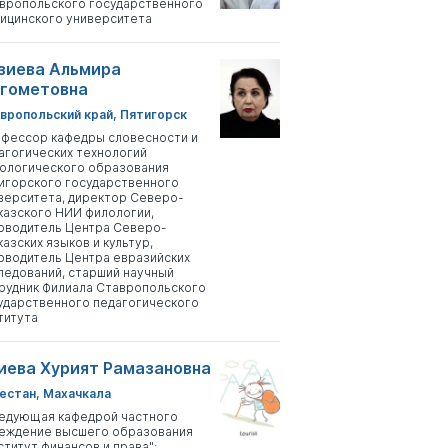
вропольского государственного
ицинского университета
зиева Альмира
гометовна
вропольский край, Пятигорск
фессор кафедры словесности и
агогических технологий
ологического образования
игорского государственного
верситета, директор Северо-
казского НИИ филологии,
оводитель Центра Северо-
казских языков и культур,
оводитель Центра евразийских
ледований, старший научный
рудник Филиала Ставропольского
ударственного педагогического
титута
иева Хурият Рамазановна
естан, Махачкала
едующая кафедрой частного
еждение высшего образования
ститут финансов и права";