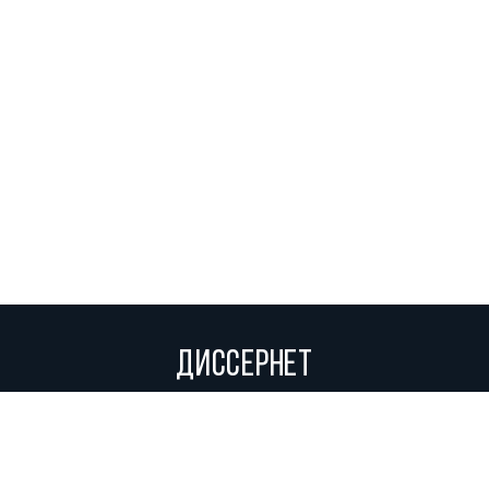
ДИССЕРНЕТ
Вольное сетевое сообщество экспертов, исследователей и
репортеров, посвящающих свой труд разоблачениям мошенников,
фальсификаторов и лжецов. Пишите нам на
info@dissernet.org.