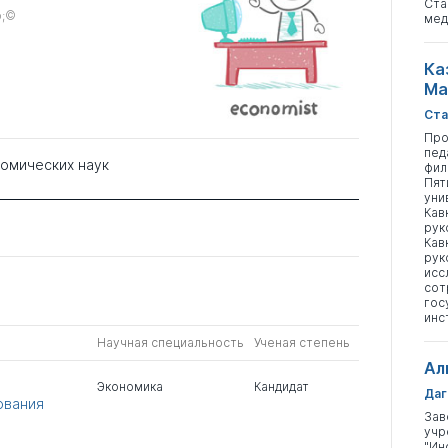
Ста
p;©
мед
Ка
Ма
Ста
Про
пед
номических наук
фил
Пят
уни
Кав
рук
Кав
рук
исс
сот
гос
инс
Научная специальность
Ученая степень
Ал
Экономика
Кандидат
Даг
ования
Зав
учр
"Ин