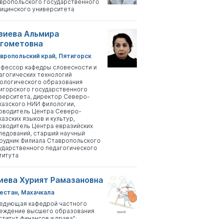
вропольского государственного
ицинского университета
зиева Альмира
гометовна
вропольский край, Пятигорск
фессор кафедры словесности и
агогических технологий
ологического образования
игорского государственного
верситета, директор Северо-
казского НИИ филологии,
оводитель Центра Северо-
казских языков и культур,
оводитель Центра евразийских
ледований, старший научный
рудник Филиала Ставропольского
ударственного педагогического
титута
иева Хурият Рамазановна
естан, Махачкала
едующая кафедрой частного
еждение высшего образования
ститут финансов и права";