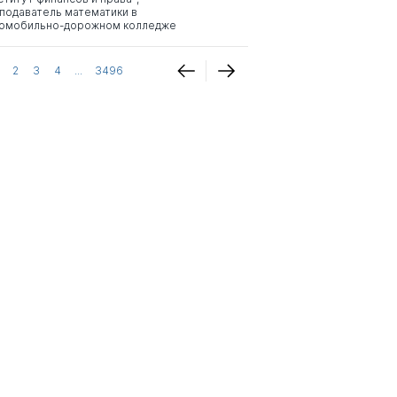
подаватель математики в
омобильно-дорожном колледже
2
3
4
...
3496