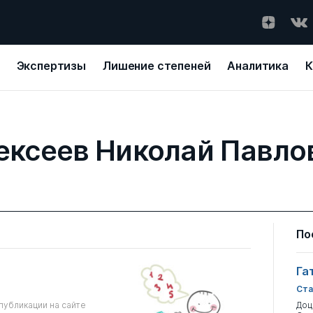
Экспертизы
Лишение степеней
Аналитика
К
ексеев Николай Павло
По
Га
Ста
публикации на сайте
Доц