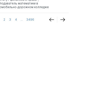
подаватель математики в
омобильно-дорожном колледже
2
3
4
...
3496