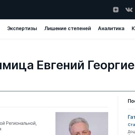
Экспертизы
Лишение степеней
Аналитика
К
мица Евгений Георги
По
Га
ой Региональной,
Ста
я
Доц