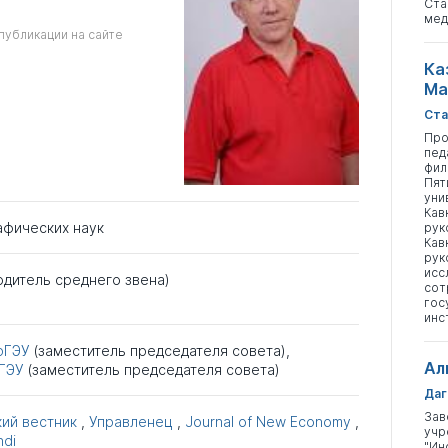
Ста
мед
публикации на сайте
Ка
Ма
Ста
Про
пед
фил
Пят
уни
Кав
афических наук
рук
Кав
рук
исс
одитель среднего звена)
сот
гос
инс
рГЭУ
(заместитель председателя совета),
Ал
ГЭУ
(заместитель председателя совета)
Даг
Зав
ий вестник
,
Управленец
,
Journal of New Economy
,
учр
ndi
"Ин