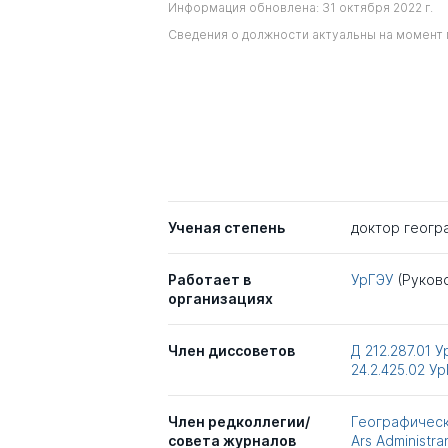
Информация обновлена: 31 октября 2022 г.
Сведения о должности актуальны на момент 
Ученая степень
доктор геогр
Работает в
УрГЭУ
(Руков
организациях
Член диссоветов
Д 212.287.01
У
24.2.425.02
Ур
Член редколлегии/
Географическ
совета журналов
Ars Administra