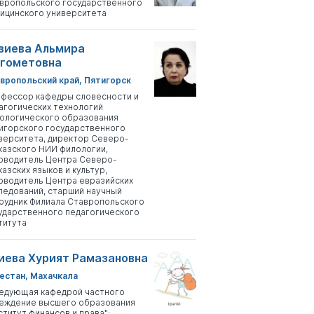
вропольского государственного
ицинского университета
зиева Альмира
гометовна
вропольский край, Пятигорск
фессор кафедры словесности и
агогических технологий
ологического образования
игорского государственного
верситета, директор Северо-
казского НИИ филологии,
оводитель Центра Северо-
казских языков и культур,
оводитель Центра евразийских
ледований, старший научный
рудник Филиала Ставропольского
ударственного педагогического
титута
иева Хурият Рамазановна
естан, Махачкала
едующая кафедрой частного
еждение высшего образования
ститут финансов и права";