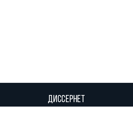
ДИССЕРНЕТ
Вольное сетевое сообщество экспертов, исследователей и
репортеров, посвящающих свой труд разоблачениям мошенников,
фальсификаторов и лжецов. Пишите нам на
info@dissernet.org.