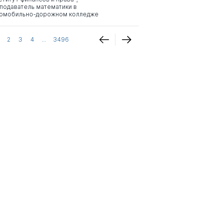
подаватель математики в
омобильно-дорожном колледже
2
3
4
...
3496