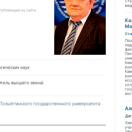
Ста
мед
публикации на сайте
Ка
Ма
Ста
Про
пед
фил
Пят
уни
Кав
рук
огических наук
Кав
рук
исс
итель высшего звена)
сот
гос
инс
 Тольяттинского государственного университета
Ал
Даг
Зав
учр
"Ин