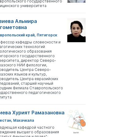
вропольского государственного
ицинского университета
зиева Альмира
гометовна
вропольский край, Пятигорск
фессор кафедры словесности и
агогических технологий
ологического образования
игорского государственного
верситета, директор Северо-
казского НИИ филологии,
оводитель Центра Северо-
казских языков и культур,
оводитель Центра евразийских
ледований, старший научный
рудник Филиала Ставропольского
ударственного педагогического
титута
иева Хурият Рамазановна
естан, Махачкала
едующая кафедрой частного
еждение высшего образования
ститут финансов и права";