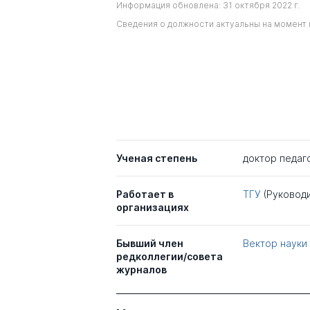
Информация обновлена: 31 октября 2022 г.
Сведения о должности актуальны на момент 
Ученая степень
доктор педаг
Работает в
ТГУ
(Руковод
организациях
Бывший член
Вектор науки
редколлегии/совета
журналов