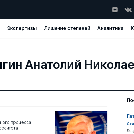
Экспертизы
Лишение степеней
Аналитика
К
гин Анатолий Никола
По
Га
бного процесса
Ста
ерситета
Доц