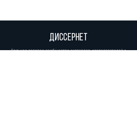
ДИССЕРНЕТ
Вольное сетевое сообщество экспертов, исследователей и
репортеров, посвящающих свой труд разоблачениям мошенников,
фальсификаторов и лжецов. Пишите нам на
info@dissernet.org.
Поддержать проект
МЫ В СОЦСЕТЯХ
© Вольное сетевое сообщество
«Диссернет». 2013—2026