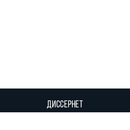
ДИССЕРНЕТ
Вольное сетевое сообщество экспертов, исследователей и
репортеров, посвящающих свой труд разоблачениям мошенников,
фальсификаторов и лжецов. Пишите нам на
info@dissernet.org.