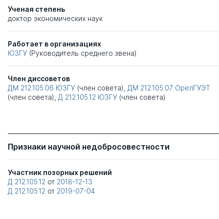
Ученая степень
доктор экономических наук
Работает в организациях
ЮЗГУ
(Руководитель среднего звена)
Член диссоветов
ДМ 212.105.06
ЮЗГУ
(член совета),
ДМ 212.105.07
ОрелГУЭТ
(член совета),
Д 212.105.12
ЮЗГУ
(член совета)
Признаки научной недобросовестности
Участник позорных решений
Д 212.105.12
от
2018-12-13
Д 212.105.12
от
2019-07-04