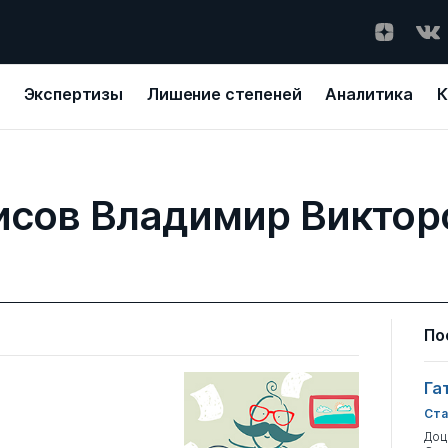
Экспертизы
Лишение степеней
Аналитика
К
исов Владимир Виктор
По
Га
Ста
Доц