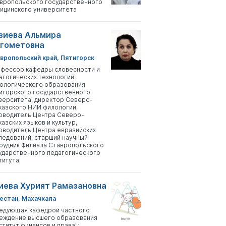
вропольского государственного
ицинского университета
зиева Альмира
гометовна
вропольский край, Пятигорск
фессор кафедры словесности и
агогических технологий
ологического образования
игорского государственного
верситета, директор Северо-
казского НИИ филологии,
оводитель Центра Северо-
казских языков и культур,
оводитель Центра евразийских
ледований, старший научный
рудник Филиала Ставропольского
ударственного педагогического
титута
иева Хурият Рамазановна
естан, Махачкала
едующая кафедрой частного
еждение высшего образования
ститут финансов и права";