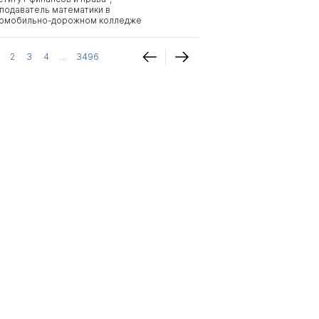
подаватель математики в
омобильно-дорожном колледже
2
3
4
...
3496