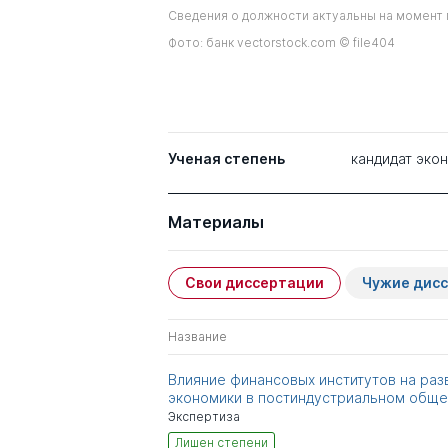
Сведения о должности актуальны на момент 
Фото: банк vectorstock.com © file404
Ученая степень
кандидат эко
Материалы
Свои диссертации
Чужие дис
Название
Влияние финансовых институтов на раз
экономики в постиндустриальном обще
Экспертиза
Лишен степени