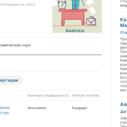
Ста
публикации на сайте
мед
Ка
Ма
Ста
Про
пед
номических наук
фил
Пят
уни
Кав
рук
Кав
рук
исс
сертации
сот
гос
инс
Научная специальность
Ученая степень
Ал
витие
Экономика
Кандидат
Даг
стве
Зав
учр
"Ин