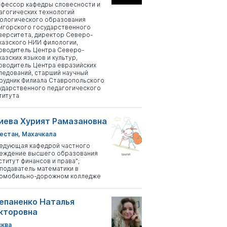
фессор кафедры словесности и
агогических технологий
ологического образования
игорского государственного
верситета, директор Северо-
казского НИИ филологии,
оводитель Центра Северо-
казских языков и культур,
оводитель Центра евразийских
ледований, старший научный
рудник Филиала Ставропольского
ударственного педагогического
титута
иева Хурият Рамазановна
естан, Махачкала
едующая кафедрой частного
еждение высшего образования
ститут финансов и права";
подаватель математики в
омобильно-дорожном колледже
епаненко Наталья
кторовна
ква