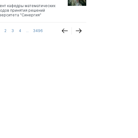
ент кафедры математических
одов принятия решений
верситета "Синергия"
2
3
4
...
3496