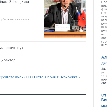
ness School, член-
Про
пед
фил
Пят
уни
публикации на сайте
Кав
рук
Кав
рук
исс
сот
гос
инс
мических наук
Ал
Директор)
Даг
Зав
учр
"Ин
рситета имени С.Ю. Витте. Серия 1: Экономика и
пре
Авт
Ст
Ви
Мос