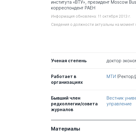
института «ВТУ», президент Moscow Busi
корреспондент РАЕН
Информация обновлена: 11 октября 2013 г.
Сведения о должности актуальны на момент 
Ученая степень
доктор эконо
Работает в
МТИ
(Ректор/
организациях
Бывший член
Вестник униве
редколлегии/совета
управление
журналов
Материалы