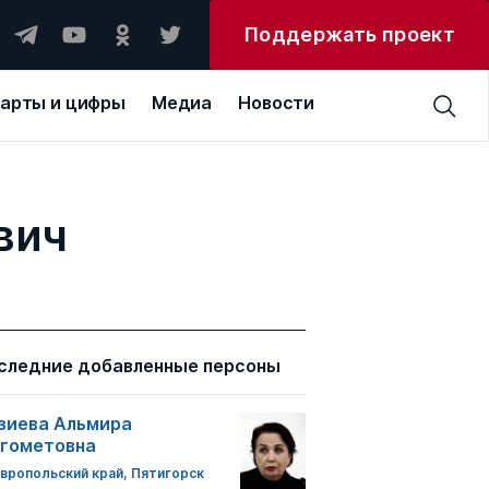
Поддержать проект
арты и цифры
Медиа
Новости
вич
следние добавленные персоны
зиева Альмира
гометовна
вропольский край, Пятигорск