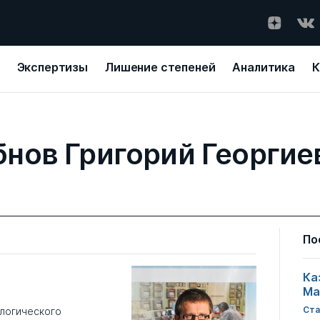
Экспертизы
Лишение степеней
Аналитика
К
бнов Григорий Георгие
По
Ка
Ма
Ста
ологического