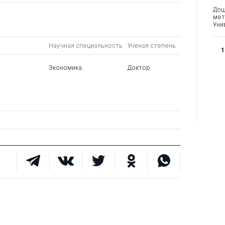
Доц
мет
Уни
Научная специальность
Ученая степень
1
Экономика
Доктор