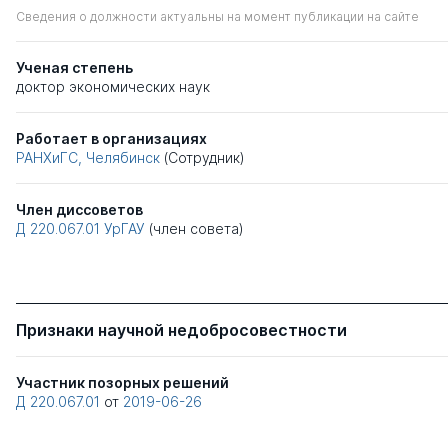
Сведения о должности актуальны на момент публикации на сайте
Ученая степень
доктор экономических наук
Работает в организациях
РАНХиГС, Челябинск
(Сотрудник)
Член диссоветов
Д 220.067.01
УрГАУ
(член совета)
Признаки научной недобросовестности
Участник позорных решений
Д 220.067.01
от
2019-06-26