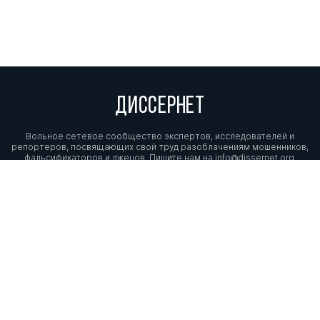
ДИССЕРНЕТ
Вольное сетевое сообщество экспертов, исследователей и
репортеров, посвящающих свой труд разоблачениям мошенников,
фальсификаторов и лжецов. Пишите нам на
info@dissernet.org.
Поддержать проект
МЫ В СОЦСЕТЯХ
© Вольное сетевое сообщество
«Диссернет». 2013—2026