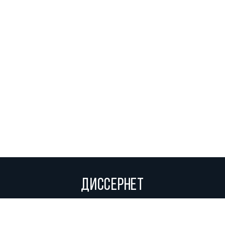
ДИССЕРНЕТ
Вольное сетевое сообщество экспертов, исследователей и
репортеров, посвящающих свой труд разоблачениям мошенников,
фальсификаторов и лжецов. Пишите нам на
info@dissernet.org.