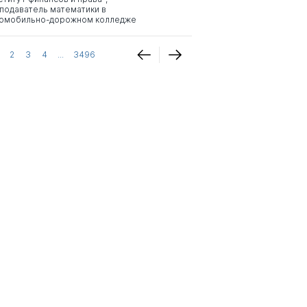
подаватель математики в
омобильно-дорожном колледже
2
3
4
...
3496