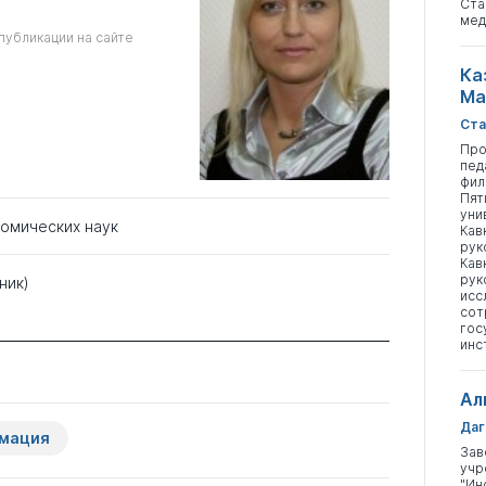
Ста
мед
публикации на сайте
Ка
Ма
Ста
Про
пед
фил
Пят
уни
номических наук
Кав
рук
Кав
рук
ник)
исс
сот
гос
инс
Ал
Даг
рмация
Зав
учр
"Ин