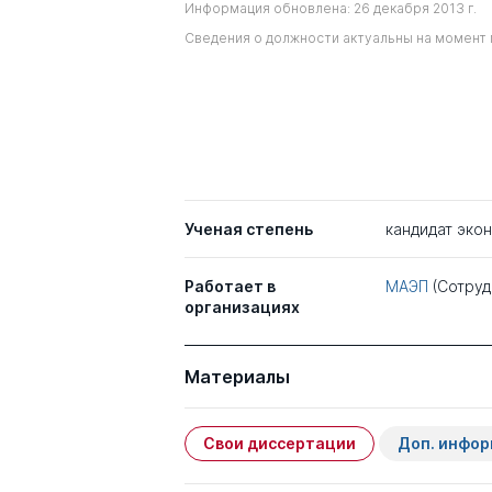
Информация обновлена: 26 декабря 2013 г.
Сведения о должности актуальны на момент 
Ученая степень
кандидат эко
Работает в
МАЭП
(Сотруд
организациях
Материалы
Свои диссертации
Доп. инфо