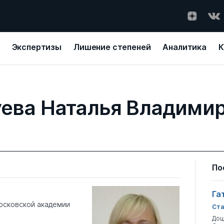
Экспертизы
Лишение степеней
Аналитика
К
ева Наталья Владими
По
Га
осковской академии
Ста
Доц