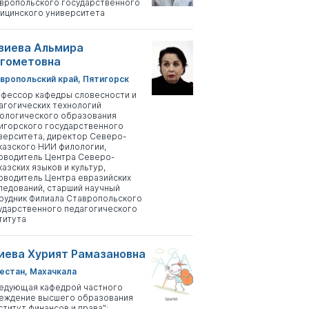
вропольского государственного
ицинского университета
зиева Альмира
гометовна
вропольский край, Пятигорск
фессор кафедры словесности и
агогических технологий
ологического образования
игорского государственного
верситета, директор Северо-
казского НИИ филологии,
оводитель Центра Северо-
казских языков и культур,
оводитель Центра евразийских
ледований, старший научный
рудник Филиала Ставропольского
ударственного педагогического
титута
иева Хурият Рамазановна
естан, Махачкала
едующая кафедрой частного
еждение высшего образования
ститут финансов и права";