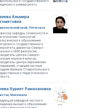
вропольского государственного
ицинского университета
зиева Альмира
гометовна
вропольский край, Пятигорск
фессор кафедры словесности и
агогических технологий
ологического образования
игорского государственного
верситета, директор Северо-
казского НИИ филологии,
оводитель Центра Северо-
казских языков и культур,
оводитель Центра евразийских
ледований, старший научный
рудник Филиала Ставропольского
ударственного педагогического
титута
иева Хурият Рамазановна
естан, Махачкала
едующая кафедрой частного
еждение высшего образования
ститут финансов и права";