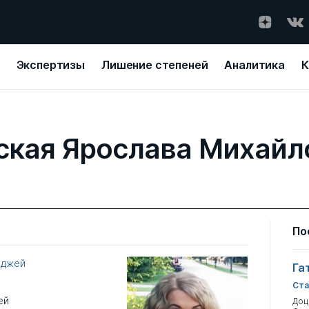
Экспертизы
Лишение степеней
Аналитика
К
ская Ярослава Михайл
По
еджей
Га
Ста
ей
Доц