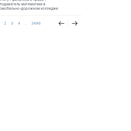
подаватель математики в
омобильно-дорожном колледже
2
3
4
...
3496