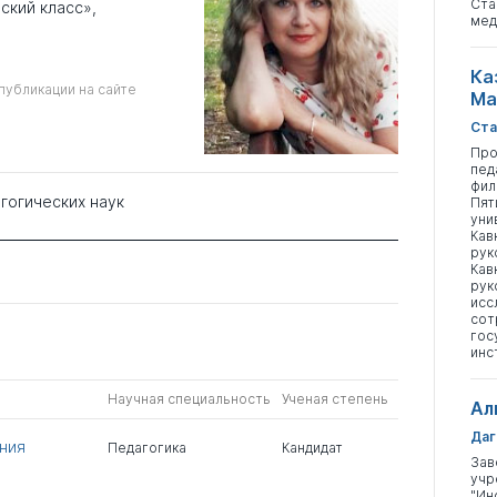
Ста
кий класс»,
мед
Ка
публикации на сайте
Ма
Ста
Про
пед
фил
гогических наук
Пят
уни
Кав
рук
Кав
рук
исс
сот
гос
инс
Научная специальность
Ученая степень
Ал
Даг
ния
Педагогика
Кандидат
Зав
учр
"Ин