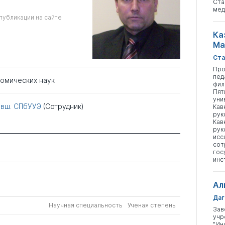
Ста
мед
публикации на сайте
Ка
Ма
Ста
Про
пед
номических наук
фил
Пят
уни
ывш. СПбУУЭ
(Сотрудник)
Кав
рук
Кав
рук
исс
сот
гос
инс
Ал
Даг
Научная специальность
Ученая степень
Зав
учр
"Ин