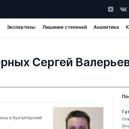
Экспертизы
Лишение степеней
Аналитика
К
рных Сергей Валерье
По
Га
нсы и бухгалтерский
Ста
Доц