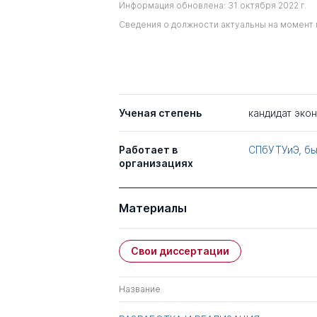
Информация обновлена: 31 октября 2022 г.
Сведения о должности актуальны на момент 
Ученая степень
кандидат эко
Работает в
СПбУТУиЭ, б
организациях
Материалы
Свои диссертации
Название