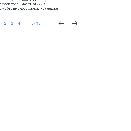
подаватель математики в
омобильно-дорожном колледже
2
3
4
...
3496