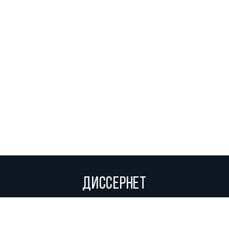
ДИССЕРНЕТ
Вольное сетевое сообщество экспертов, исследователей и
репортеров, посвящающих свой труд разоблачениям мошенников,
фальсификаторов и лжецов. Пишите нам на
info@dissernet.org.