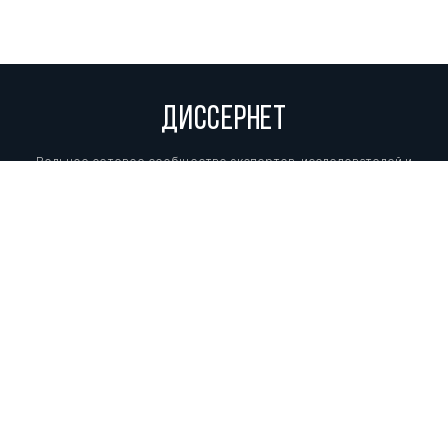
ДИССЕРНЕТ
Вольное сетевое сообщество экспертов, исследователей и
репортеров, посвящающих свой труд разоблачениям мошенников,
фальсификаторов и лжецов. Пишите нам на
info@dissernet.org.
Поддержать проект
МЫ В СОЦСЕТЯХ
© Вольное сетевое сообщество
«Диссернет». 2013—2026