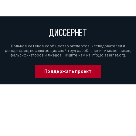
ДИССЕРНЕТ
Вольное сетевое сообщество экспертов, исследователей и
репортеров, посвящающих свой труд разоблачениям мошенников,
фальсификаторов и лжецов. Пишите нам на
info@dissernet.org.
Поддержать проект
МЫ В СОЦСЕТЯХ
© Вольное сетевое сообщество
«Диссернет». 2013—2026