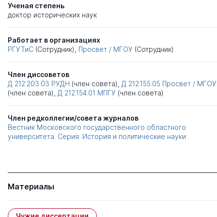
Ученая степень
доктор исторических наук
Работает в организациях
РГУТиС
(Сотрудник),
Просвет / МГОУ
(Сотрудник)
Член диссоветов
Д 212.203.03
РУДН
(член совета),
Д 212.155.05
Просвет / МГОУ
(член совета),
Д 212.154.01
МПГУ
(член совета)
Член редколлегии/совета журналов
Вестник Московского государственного областного
университета. Серия: История и политические науки
Материалы
Чужие диссертации