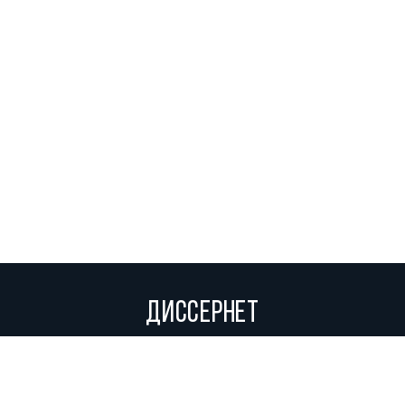
ДИССЕРНЕТ
Вольное сетевое сообщество экспертов, исследователей и
репортеров, посвящающих свой труд разоблачениям мошенников,
фальсификаторов и лжецов. Пишите нам на
info@dissernet.org.