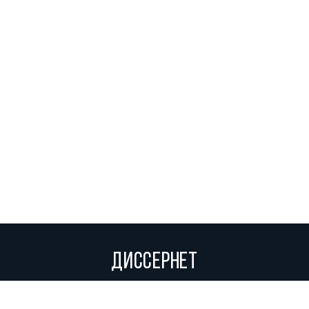
ДИССЕРНЕТ
Вольное сетевое сообщество экспертов, исследователей и
репортеров, посвящающих свой труд разоблачениям мошенников,