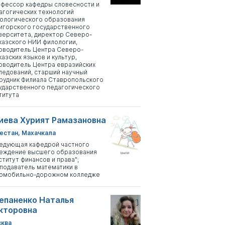
фессор кафедры словесности и
агогических технологий
ологического образования
игорского государственного
верситета, директор Северо-
казского НИИ филологии,
оводитель Центра Северо-
казских языков и культур,
оводитель Центра евразийских
ледований, старший научный
рудник Филиала Ставропольского
ударственного педагогического
титута
иева Хурият Рамазановна
естан, Махачкала
едующая кафедрой частного
еждение высшего образования
ститут финансов и права";
подаватель математики в
омобильно-дорожном колледже
епаненко Наталья
кторовна
ква