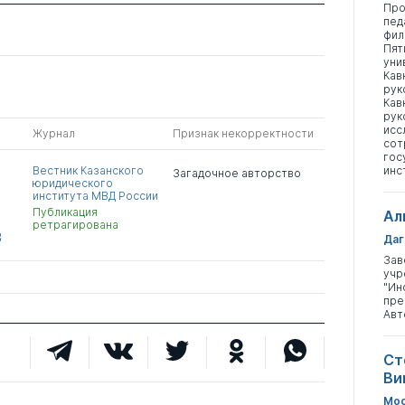
Про
пед
фил
Пят
уни
Кав
рук
Кав
рук
исс
Журнал
Признак некорректности
сот
гос
Вестник Казанского
инс
Загадочное авторство
юридического
института МВД России
Публикация
Ал
ретрагирована
В
Даг
Зав
учр
"Ин
пре
Авт
Ст
Ви
Мос