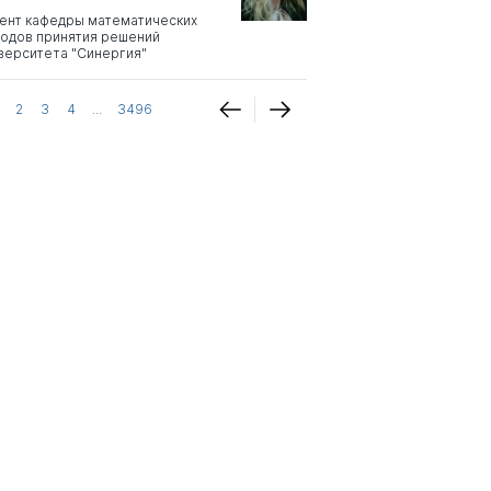
ент кафедры математических
одов принятия решений
верситета "Синергия"
2
3
4
...
3496