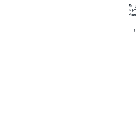
Доц
мет
Уни
1