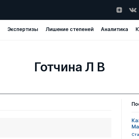
Экспертизы
Лишение степеней
Аналитика
К
Готчина Л В
По
Ка
Ма
Ста