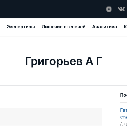
Экспертизы
Лишение степеней
Аналитика
К
Григорьев А Г
По
Га
Ста
Доц