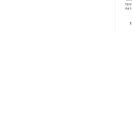
пре
Авт
1