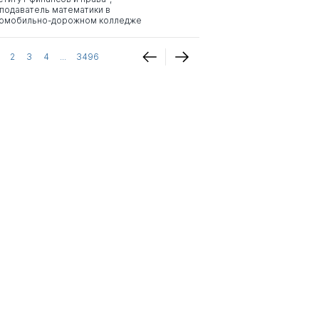
подаватель математики в
омобильно-дорожном колледже
2
3
4
...
3496