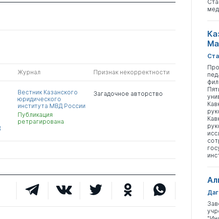
Ста
мед
Ка
Ма
Ста
Про
Журнал
Признак некорректности
пед
фил
Пят
Вестник Казанского
Загадочное авторство
уни
юридического
Кав
института МВД России
рук
Публикация
Кав
ретрагирована
рук
В
исс
сот
гос
инс
Ал
Даг
Зав
учр
"Ин