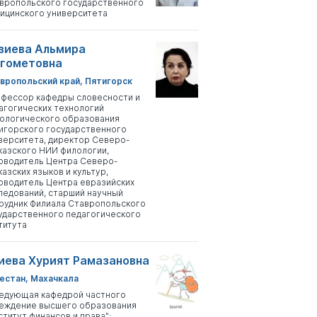
вропольского государственного
ицинского университета
зиева Альмира
гометовна
вропольский край, Пятигорск
фессор кафедры словесности и
агогических технологий
ологического образования
игорского государственного
верситета, директор Северо-
казского НИИ филологии,
оводитель Центра Северо-
казских языков и культур,
оводитель Центра евразийских
ледований, старший научный
рудник Филиала Ставропольского
ударственного педагогического
титута
иева Хурият Рамазановна
естан, Махачкала
едующая кафедрой частного
еждение высшего образования
ститут финансов и права";