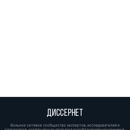
ДИССЕРНЕТ
Вольное сетевое сообщество экспертов, исследователей и
репортеров, посвящающих свой труд разоблачениям мошенников,