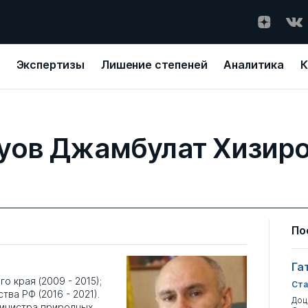
Экспертизы
Лишение степеней
Аналитика
К
уов Джамбулат Хизир
По
Га
 края (2009 - 2015);
Ста
ва РФ (2016 - 2021).
Доц
министра природных