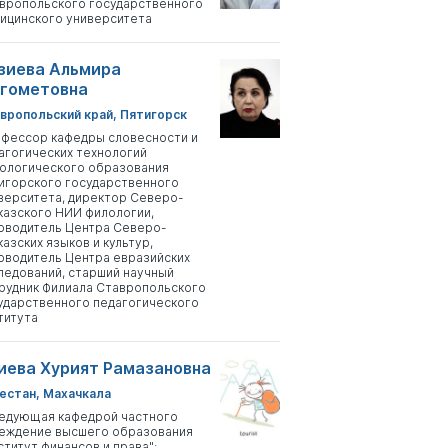
вропольского государственного
ицинского университета
зиева Альмира
гометовна
вропольский край, Пятигорск
фессор кафедры словесности и
агогических технологий
ологического образования
игорского государственного
верситета, директор Северо-
казского НИИ филологии,
оводитель Центра Северо-
казских языков и культур,
оводитель Центра евразийских
ледований, старший научный
рудник Филиала Ставропольского
ударственного педагогического
титута
иева Хурият Рамазановна
естан, Махачкала
едующая кафедрой частного
еждение высшего образования
ститут финансов и права";