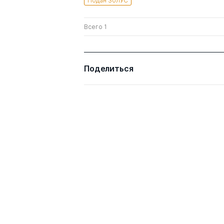
Подан ЗоЛУС
Всего 1
Поделиться