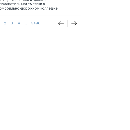
подаватель математики в
омобильно-дорожном колледже
2
3
4
...
3496