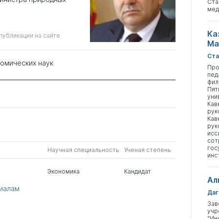
Ста
мед
Ка
публикации на сайте
Ма
Ста
номических наук
Про
пед
фил
Пят
уни
Кав
рук
Кав
рук
исс
сот
гос
Научная специальность
Ученая степень
инс
Экономика
Кандидат
Ал
риалам
Даг
Зав
учр
"Ин