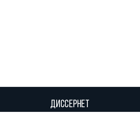
ДИССЕРНЕТ
Вольное сетевое сообщество экспертов, исследователей и
репортеров, посвящающих свой труд разоблачениям мошенников,
фальсификаторов и лжецов. Пишите нам на
info@dissernet.org.