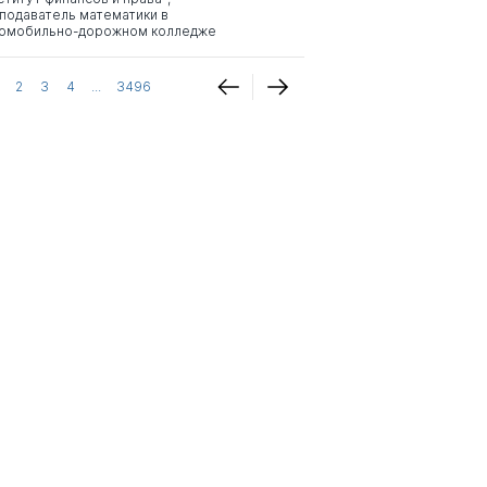
подаватель математики в
омобильно-дорожном колледже
2
3
4
...
3496