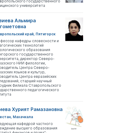
вропольского государственного
ицинского университета
зиева Альмира
гометовна
вропольский край, Пятигорск
фессор кафедры словесности и
агогических технологий
ологического образования
игорского государственного
верситета, директор Северо-
казского НИИ филологии,
оводитель Центра Северо-
казских языков и культур,
оводитель Центра евразийских
ледований, старший научный
рудник Филиала Ставропольского
ударственного педагогического
титута
иева Хурият Рамазановна
естан, Махачкала
едующая кафедрой частного
еждение высшего образования
ститут финансов и права";