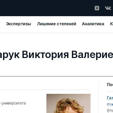
Экспертизы
Лишение степеней
Аналитика
К
рук Виктория Валери
По
Га
 университета
Ста
Доц