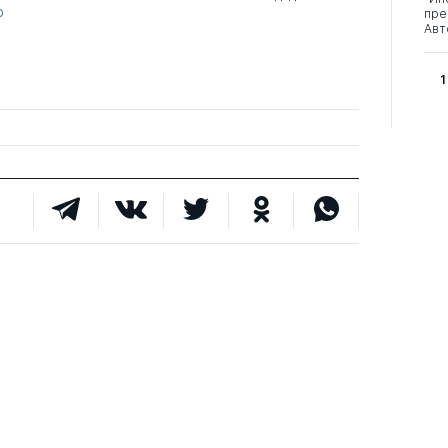
о
пре
Авт
1