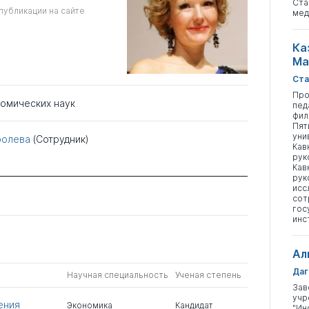
Ста
публикации на сайте
мед
Ка
Ма
Ста
Про
номических наук
пед
фил
Пят
уни
ролева
(Сотрудник)
Кав
рук
Кав
рук
исс
сот
гос
инс
Ал
Даг
Научная специальность
Ученая степень
Зав
учр
ения
Экономика
Кандидат
"Ин