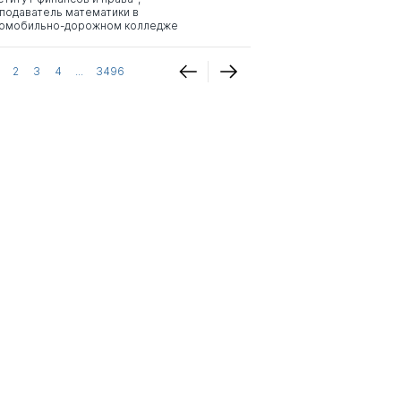
подаватель математики в
омобильно-дорожном колледже
2
3
4
...
3496