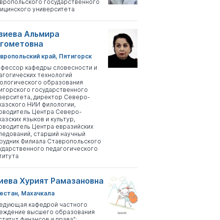
вропольского государственного
ицинского университета
зиева Альмира
гометовна
вропольский край, Пятигорск
фессор кафедры словесности и
агогических технологий
ологического образования
игорского государственного
верситета, директор Северо-
казского НИИ филологии,
оводитель Центра Северо-
казских языков и культур,
оводитель Центра евразийских
ледований, старший научный
рудник Филиала Ставропольского
ударственного педагогического
титута
иева Хурият Рамазановна
естан, Махачкала
едующая кафедрой частного
еждение высшего образования
ститут финансов и права";