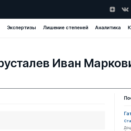
Экспертизы
Лишение степеней
Аналитика
К
русталев Иван Марков
По
Га
Ста
Доц