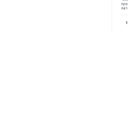
пре
Авт
1