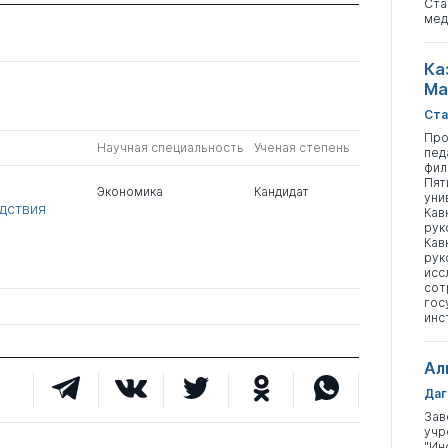
Ста
мед
Ка
Ма
Ста
Про
Научная специальность
Ученая степень
пед
фил
Пят
Экономика
Кандидат
уни
дствия
Кав
рук
Кав
рук
исс
сот
гос
инс
Ал
Даг
Зав
учр
"Ин