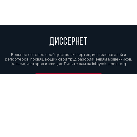
ДИССЕРНЕТ
Вольное сетевое сообщество экспертов, исследователей и
репортеров, посвящающих свой труд разоблачениям мошенников,
фальсификаторов и лжецов. Пишите нам на
info@dissernet.org.
Поддержать проект
МЫ В СОЦСЕТЯХ
© Вольное сетевое сообщество
«Диссернет». 2013—2026