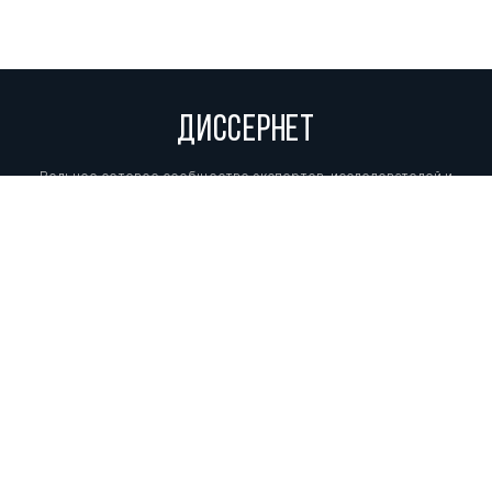
ДИССЕРНЕТ
Вольное сетевое сообщество экспертов, исследователей и
репортеров, посвящающих свой труд разоблачениям мошенников,
фальсификаторов и лжецов. Пишите нам на
info@dissernet.org.
Поддержать проект
МЫ В СОЦСЕТЯХ
© Вольное сетевое сообщество
«Диссернет». 2013—2026