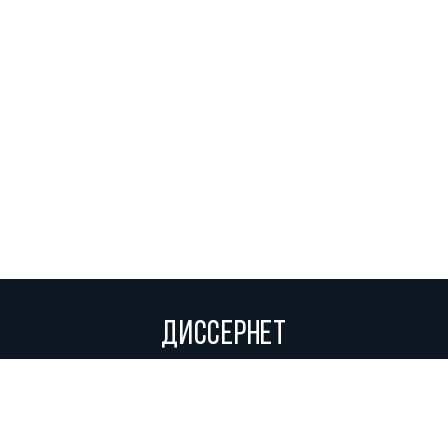
ДИССЕРНЕТ
Вольное сетевое сообщество экспертов, исследователей и
репортеров, посвящающих свой труд разоблачениям мошенников,
фальсификаторов и лжецов. Пишите нам на
info@dissernet.org.