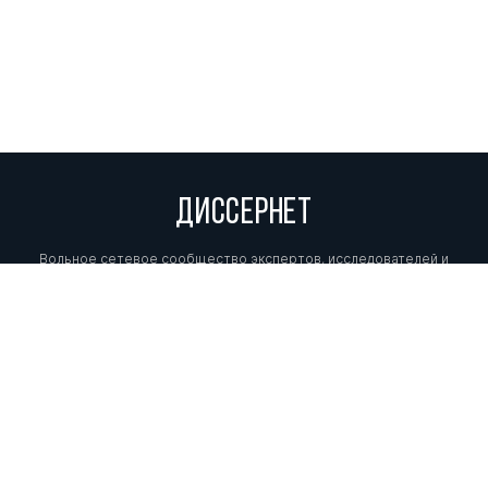
ДИССЕРНЕТ
Вольное сетевое сообщество экспертов, исследователей и
репортеров, посвящающих свой труд разоблачениям мошенников,
фальсификаторов и лжецов. Пишите нам на
info@dissernet.org.
Поддержать проект
МЫ В СОЦСЕТЯХ