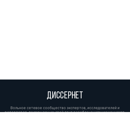
ДИССЕРНЕТ
Вольное сетевое сообщество экспертов, исследователей и
репортеров, посвящающих свой труд разоблачениям мошенников,
фальсификаторов и лжецов. Пишите нам на
info@dissernet.org.