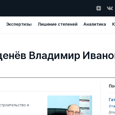
Экспертизы
Лишение степеней
Аналитика
К
денёв Владимир Ивано
По
Га
строительство и
Ста
Доц