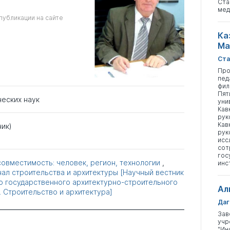
Ста
мед
публикации на сайте
Ка
Ма
Ста
Про
пед
фил
Пят
ческих наук
уни
Кав
рук
Кав
ник)
рук
исс
сот
гос
овместимость: человек, регион, технологии
,
инс
ал строительства и архитектуры [Научный вестник
 государственного архитектурно-строительного
Ал
. Строительство и архитектура]
Даг
Зав
учр
"Ин