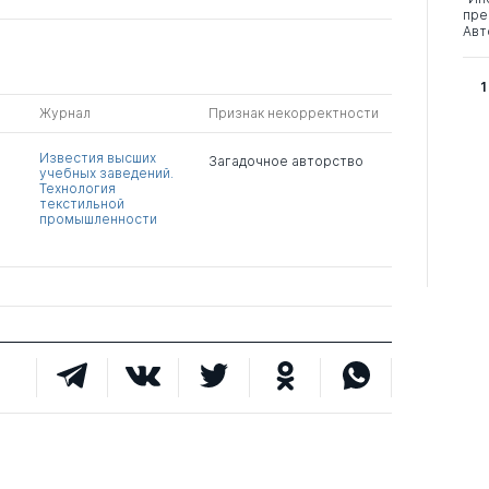
пре
Авт
1
Журнал
Признак некорректности
Известия высших
Загадочное авторство
учебных заведений.
Технология
текстильной
промышленности