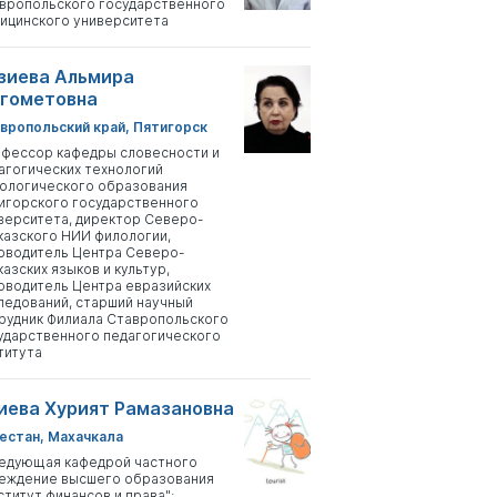
вропольского государственного
ицинского университета
зиева Альмира
гометовна
вропольский край, Пятигорск
фессор кафедры словесности и
агогических технологий
ологического образования
игорского государственного
верситета, директор Северо-
казского НИИ филологии,
оводитель Центра Северо-
казских языков и культур,
оводитель Центра евразийских
ледований, старший научный
рудник Филиала Ставропольского
ударственного педагогического
титута
иева Хурият Рамазановна
естан, Махачкала
едующая кафедрой частного
еждение высшего образования
ститут финансов и права";