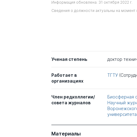
Информация обновлена: 31 октября 2022 г.
Сведения о должности актуальны на момент 
Ученая степень
доктор техни
Работает в
ТГТУ
(Сотруд
организациях
Член редколлегии/
Биосферная с
совета журналов
Научный журн
Воронежского
университета
Материалы