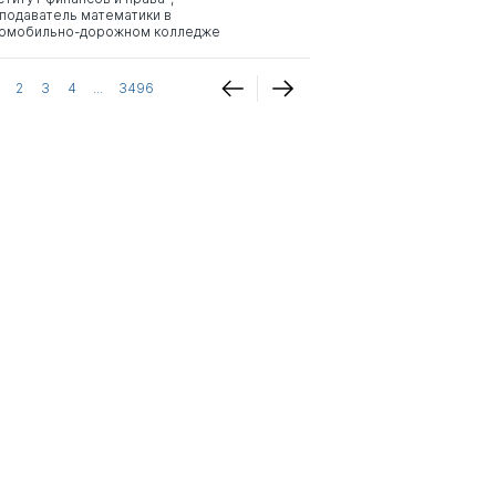
подаватель математики в
омобильно-дорожном колледже
2
3
4
...
3496