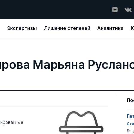
Экспертизы
Лишение степеней
Аналитика
К
рова Марьяна Руслан
По
Га
изированные
Ста
Доц