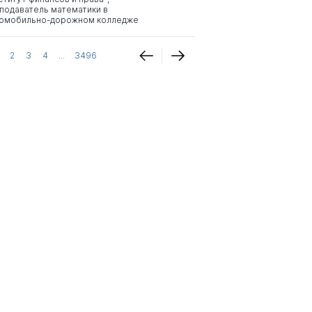
подаватель математики в
омобильно-дорожном колледже
2
3
4
...
3496