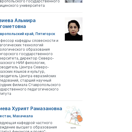
вропольского государственного
ицинского университета
зиева Альмира
гометовна
вропольский край, Пятигорск
фессор кафедры словесности и
агогических технологий
ологического образования
игорского государственного
верситета, директор Северо-
казского НИИ филологии,
оводитель Центра Северо-
казских языков и культур,
оводитель Центра евразийских
ледований, старший научный
рудник Филиала Ставропольского
ударственного педагогического
титута
иева Хурият Рамазановна
естан, Махачкала
едующая кафедрой частного
еждение высшего образования
ститут финансов и права";