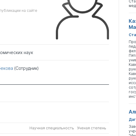
Ста
мед
публикации на сайте
Ка
Ма
Ста
Про
пед
фил
номических наук
Пят
уни
Кав
бекова
(Сотрудник)
рук
Кав
рук
исс
сот
гос
инс
Ал
Даг
Зав
Научная специальность
Ученая степень
учр
"Ин