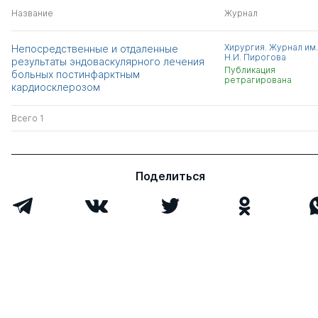
Название
Журнал
Хирургия. Журнал им.
Непосредственные и отдаленные
Н.И. Пирогова
результаты эндоваскулярного лечения
Публикация
больных постинфарктным
ретрагирована
кардиосклерозом
Всего 1
Поделиться