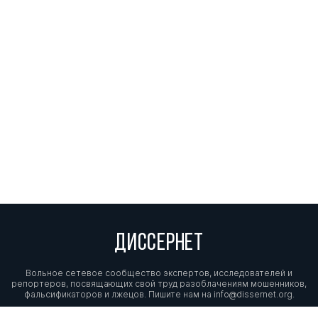
ДИССЕРНЕТ
Вольное сетевое сообщество экспертов, исследователей и
репортеров, посвящающих свой труд разоблачениям мошенников,
фальсификаторов и лжецов. Пишите нам на
info@dissernet.org.