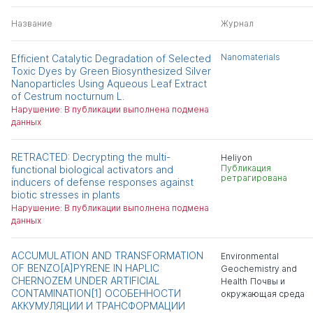
Название
Журнал
Nanomaterials
Efficient Catalytic Degradation of Selected
Toxic Dyes by Green Biosynthesized Silver
Nanoparticles Using Aqueous Leaf Extract
of Cestrum nocturnum L.
Нарушение: В публикации выполнена подмена
данных
RETRACTED: Decrypting the multi-
Heliyon
Публикация
functional biological activators and
ретрагирована
inducers of defense responses against
biotic stresses in plants
Нарушение: В публикации выполнена подмена
данных
ACCUMULATION AND TRANSFORMATION
Environmental
OF BENZO[A]PYRENE IN HAPLIC
Geochemistry and
CHERNOZEM UNDER ARTIFICIAL
Health
Почвы и
CONTAMINATION[1] ОСОБЕННОСТИ
окружающая среда
АККУМУЛЯЦИИ И ТРАНСФОРМАЦИИ