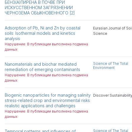
БЕНЗ(А)ПИРЕНА В ПОЧВЕ ПРИ
ИСКУССТВЕННОМ ЗАГРЯЗНЕНИИ
ЧЕРНОЗЕМА ОБЫКНОВЕННОГО [2]
Adsorption of Pb, Ni and Zn by coastal
Eurasian Journal of Soi
soils: Isothermal models and kinetics
Science
analysis
Нарушение: В публикации выполнена подмена
данных
Science of The Total
Nanomaterials and biochar mediated
Environment
remediation of emerging contaminants
Нарушение: В публикации выполнена подмена
данных
Biogenic nanoparticles for managing salinity
Discover Sustainabilit
stress-related crop and environmental risks:
realistic applications and challenges
Нарушение: В публикации выполнена подмена
данных
Science of The Total
Temporal patterns and influences of