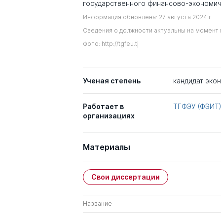
государственного финансово-экономич
Информация обновлена: 27 августа 2024 г.
Сведения о должности актуальны на момент 
Фото: http://tgfeu.tj
Ученая степень
кандидат эко
Работает в
ТГФЭУ (ФЭИТ
организациях
Материалы
Свои диссертации
Название