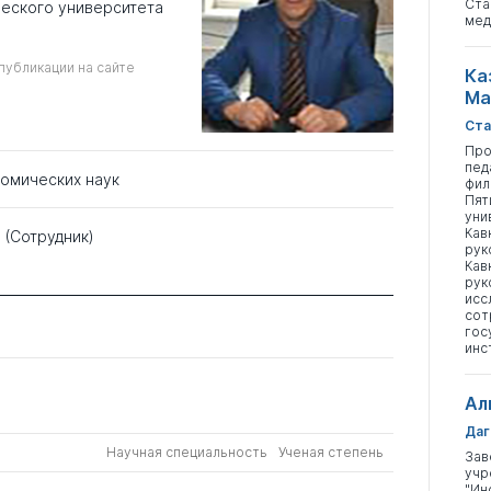
Ста
еского университета
мед
публикации на сайте
Ка
Ма
Ста
Про
пед
номических наук
фил
Пят
уни
Кав
)
(Сотрудник)
рук
Кав
рук
исс
сот
гос
инс
Ал
Даг
Научная специальность
Ученая степень
Зав
учр
"Ин