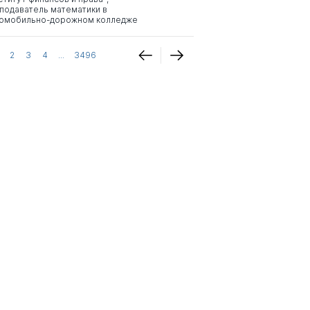
подаватель математики в
омобильно-дорожном колледже
2
3
4
...
3496