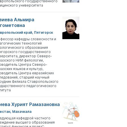
вропольского государственного
ицинского университета
зиева Альмира
гометовна
вропольский край, Пятигорск
фессор кафедры словесности и
агогических технологий
ологического образования
игорского государственного
верситета, директор Северо-
казского НИИ филологии,
оводитель Центра Северо-
казских языков и культур,
оводитель Центра евразийских
ледований, старший научный
рудник Филиала Ставропольского
ударственного педагогического
титута
иева Хурият Рамазановна
естан, Махачкала
едующая кафедрой частного
еждение высшего образования
ститут финансов и права";