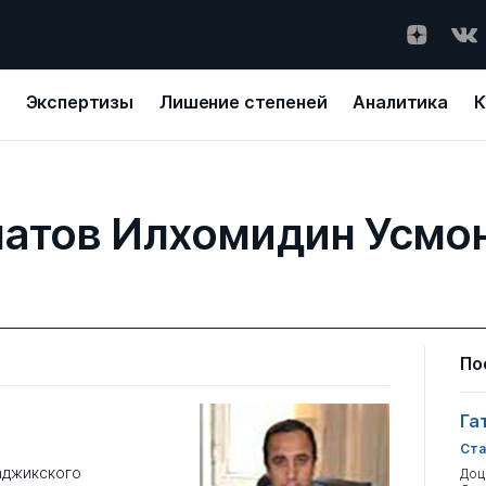
Экспертизы
Лишение степеней
Аналитика
К
атов Илхомидин Усмо
По
Га
Ста
аджикского
Доц