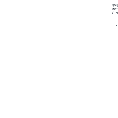
Доц
мет
Уни
1