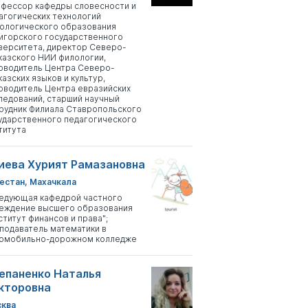
фессор кафедры словесности и
агогических технологий
ологического образования
игорского государственного
верситета, директор Северо-
казского НИИ филологии,
оводитель Центра Северо-
казских языков и культур,
оводитель Центра евразийских
ледований, старший научный
рудник Филиала Ставропольского
ударственного педагогического
титута
иева Хурият Рамазановна
естан, Махачкала
едующая кафедрой частного
еждение высшего образования
ститут финансов и права";
подаватель математики в
омобильно-дорожном колледже
епаненко Наталья
кторовна
ква