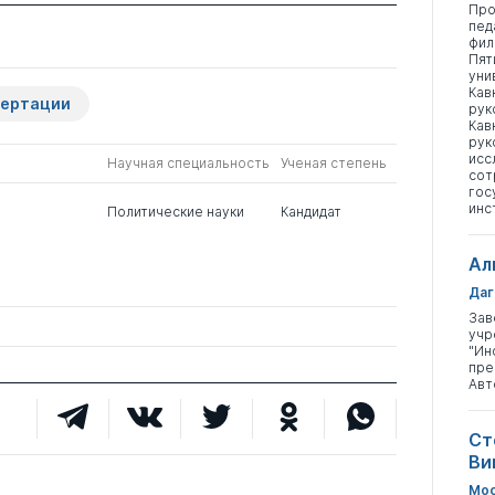
Про
пед
фил
Пят
уни
Кав
сертации
рук
Кав
рук
исс
Научная специальность
Ученая степень
сот
гос
инс
Политические науки
Кандидат
Ал
Даг
Зав
учр
"Ин
пре
Авт
Ст
Ви
Мос