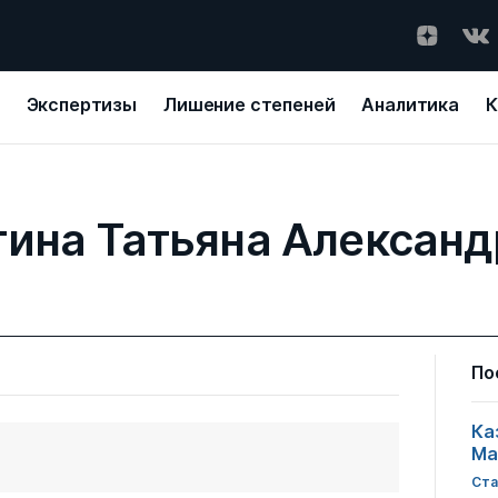
Экспертизы
Лишение степеней
Аналитика
К
ина Татьяна Алексан
По
Ка
Ма
Ста