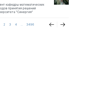
ент кафедры математических
одов принятия решений
верситета "Синергия"
2
3
4
...
3496