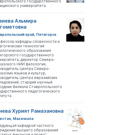
вропольского государственного
ицинского университета
зиева Альмира
гометовна
вропольский край, Пятигорск
фессор кафедры словесности и
агогических технологий
ологического образования
игорского государственного
верситета, директор Северо-
казского НИИ филологии,
оводитель Центра Северо-
казских языков и культур,
оводитель Центра евразийских
ледований, старший научный
рудник Филиала Ставропольского
ударственного педагогического
титута
иева Хурият Рамазановна
естан, Махачкала
едующая кафедрой частного
еждение высшего образования
ститут финансов и права";