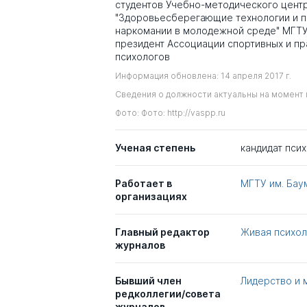
студентов Учебно-методического цент
"Здоровьесберегающие технологии и 
наркомании в молодежной среде" МГТУ и
президент Ассоциации спортивных и п
психологов
Информация обновлена: 14 апреля 2017 г.
Сведения о должности актуальны на момент 
Фото: Фото: http://vaspp.ru
Ученая степень
кандидат пси
Работает в
МГТУ им. Бау
организациях
Главный редактор
Живая психол
журналов
Бывший член
Лидерство и
редколлегии/совета
журналов