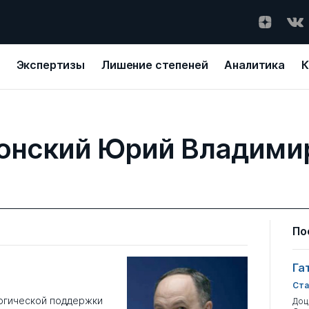
Экспертизы
Лишение степеней
Аналитика
К
онский Юрий Владими
По
Га
Ста
огической поддержки
Доц