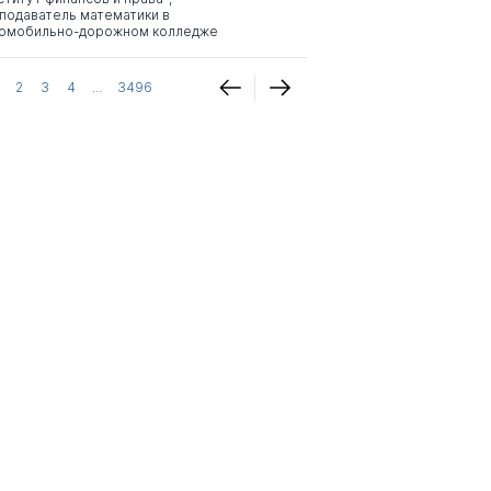
подаватель математики в
омобильно-дорожном колледже
2
3
4
...
3496