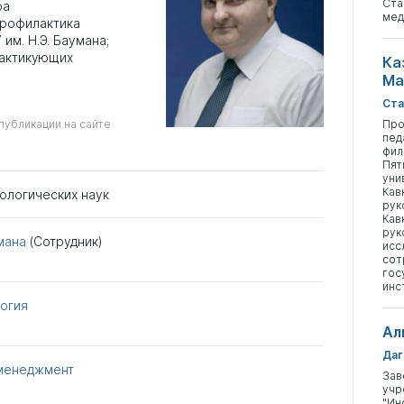
Ста
ра
мед
профилактика
м. Н.Э. Баумана;
рактикующих
Ка
Ма
Ста
публикации на сайте
Про
пед
фил
Пят
уни
Кав
хологических наук
рук
Кав
рук
мана
(Сотрудник)
исс
сот
гос
инс
огия
Ал
Даг
 менеджмент
Зав
учр
"Ин