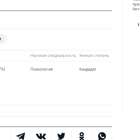
пре
Авт
1
и
Научная специальность
Ученая степень
РЫ
Психология
Кандидат