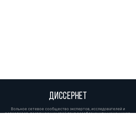
ДИССЕРНЕТ
Вольное сетевое сообщество экспертов, исследователей и
репортеров, посвящающих свой труд разоблачениям мошенников,
фальсификаторов и лжецов. Пишите нам на
info@dissernet.org.
Поддержать проект