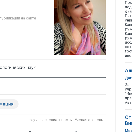
Про
пед
фил
Пят
публикации на сайте
уни
Кав
рук
Кав
рук
исс
сот
гос
инс
хологических наук
Ал
Даг
Зав
учр
"Ин
пре
Авт
рмация
Ст
Научная специальность
Ученая степень
Ви
Мос