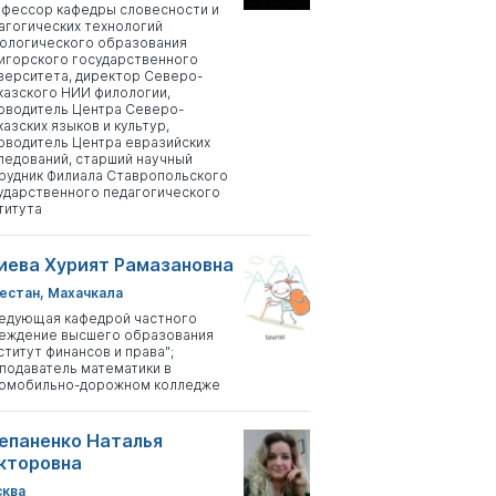
фессор кафедры словесности и
агогических технологий
ологического образования
игорского государственного
верситета, директор Северо-
казского НИИ филологии,
оводитель Центра Северо-
казских языков и культур,
оводитель Центра евразийских
ледований, старший научный
рудник Филиала Ставропольского
ударственного педагогического
титута
иева Хурият Рамазановна
естан, Махачкала
едующая кафедрой частного
еждение высшего образования
ститут финансов и права";
подаватель математики в
омобильно-дорожном колледже
епаненко Наталья
кторовна
ква