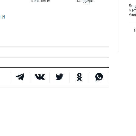
Психология
Кандидат
Доц
мет
Уни
 И
1