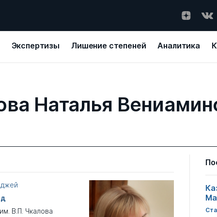
Экспертизы
Лишение степеней
Аналитика
К
ова Наталья Вениамин
По
еджей
Ка
Ма
од
Ста
м. В.П. Чкалова