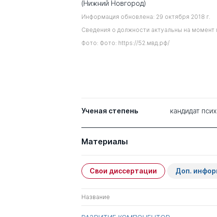
(Нижний Новгород)
Информация обновлена: 29 октября 2018 г.
Сведения о должности актуальны на момент 
Фото: Фото: https://52.мвд.рф/
Ученая степень
кандидат пси
Материалы
Свои диссертации
Доп. инфо
Название