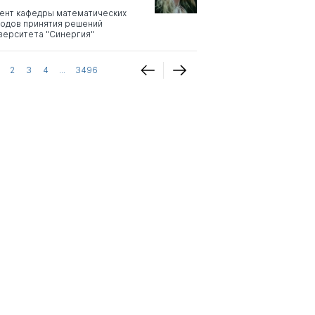
ент кафедры математических
одов принятия решений
верситета "Синергия"
2
3
4
...
3496