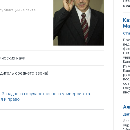
Ста
мед
публикации на сайте
Ка
Ма
Ста
Про
пед
фил
Пят
уни
ических наук
Кав
рук
Кав
дитель среднего звена)
рук
исс
сот
гос
инс
-Западного государственного университета.
я и право
Ал
Даг
Зав
учр
"Ин