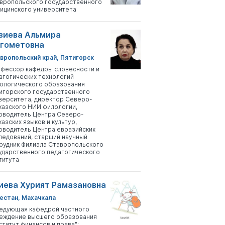
вропольского государственного
ицинского университета
зиева Альмира
гометовна
вропольский край, Пятигорск
фессор кафедры словесности и
агогических технологий
ологического образования
игорского государственного
верситета, директор Северо-
казского НИИ филологии,
оводитель Центра Северо-
казских языков и культур,
оводитель Центра евразийских
ледований, старший научный
рудник Филиала Ставропольского
ударственного педагогического
титута
иева Хурият Рамазановна
естан, Махачкала
едующая кафедрой частного
еждение высшего образования
ститут финансов и права";