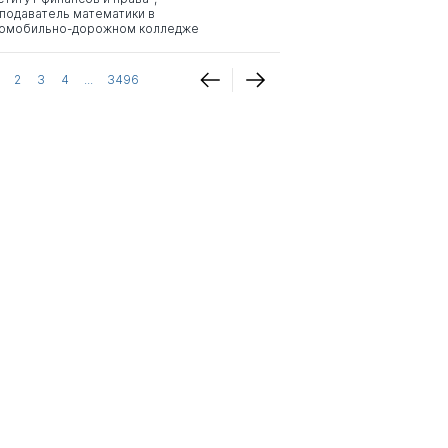
подаватель математики в
омобильно-дорожном колледже
2
3
4
...
3496