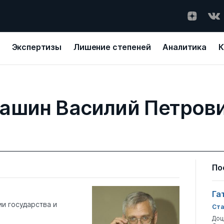
Экспертизы
Лишение степеней
Аналитика
К
ашин Василий Петров
По
Га
и государства и
Ста
Доц