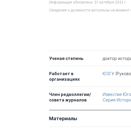
Информация обновлена: 31 октября 2022 г.
Сведения о должности актуальны на момент 
Ученая степень
доктор истор
Работает в
ЮЗГУ
(Руково
организациях
Член редколлегии/
Известия Юго
совета журналов
Серия Истори
Материалы