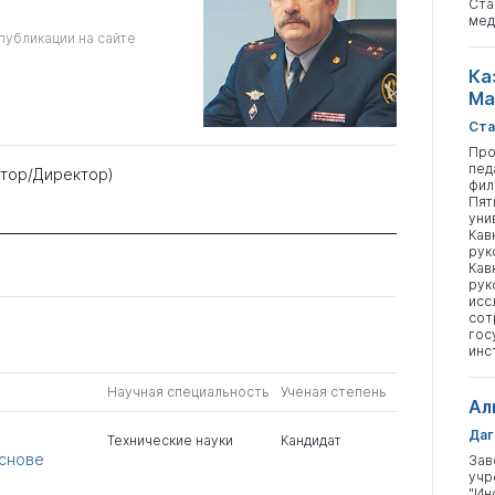
Ста
мед
публикации на сайте
Ка
Ма
Ста
Про
пед
ктор/Директор)
фил
Пят
уни
Кав
рук
Кав
рук
исс
сот
гос
инс
Научная специальность
Ученая степень
Ал
Даг
Технические науки
Кандидат
основе
Зав
учр
"Ин