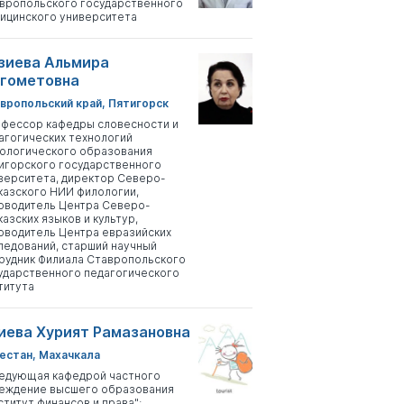
вропольского государственного
ицинского университета
зиева Альмира
гометовна
вропольский край, Пятигорск
фессор кафедры словесности и
агогических технологий
ологического образования
игорского государственного
верситета, директор Северо-
казского НИИ филологии,
оводитель Центра Северо-
казских языков и культур,
оводитель Центра евразийских
ледований, старший научный
рудник Филиала Ставропольского
ударственного педагогического
титута
иева Хурият Рамазановна
естан, Махачкала
едующая кафедрой частного
еждение высшего образования
ститут финансов и права";