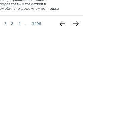
подаватель математики в
омобильно-дорожном колледже
2
3
4
...
3496