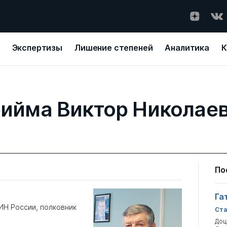
Экспертизы
Лишение степеней
Аналитика
К
ийма Виктор Николае
По
Га
ИН России, полковник
Ста
Доц