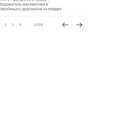
подаватель математики в
омобильно-дорожном колледже
2
3
4
...
3496