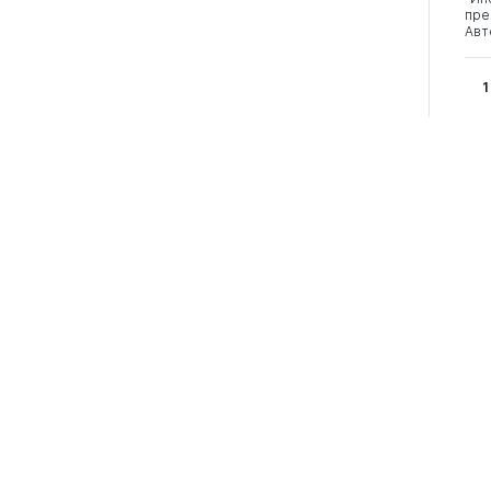
пре
Авт
1