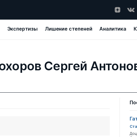
Экспертизы
Лишение степеней
Аналитика
К
охоров Сергей Антоно
По
Га
Ста
Доц