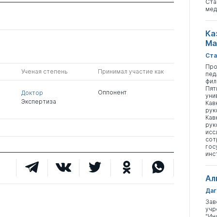
Ста
мед
Ка
Ма
Ста
Про
Ученая степень
Принимал участие как
пед
фил
Пят
Оппонент
Доктор
уни
Экспертиза
Кав
рук
Кав
рук
исс
сот
гос
инс
Ал
Даг
Зав
учр
"Ин