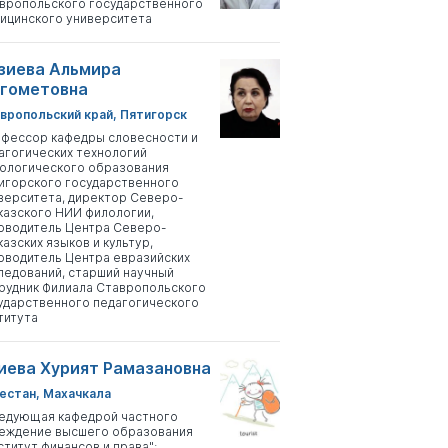
вропольского государственного
ицинского университета
зиева Альмира
гометовна
вропольский край, Пятигорск
фессор кафедры словесности и
агогических технологий
ологического образования
игорского государственного
верситета, директор Северо-
казского НИИ филологии,
оводитель Центра Северо-
казских языков и культур,
оводитель Центра евразийских
ледований, старший научный
рудник Филиала Ставропольского
ударственного педагогического
титута
иева Хурият Рамазановна
естан, Махачкала
едующая кафедрой частного
еждение высшего образования
ститут финансов и права";