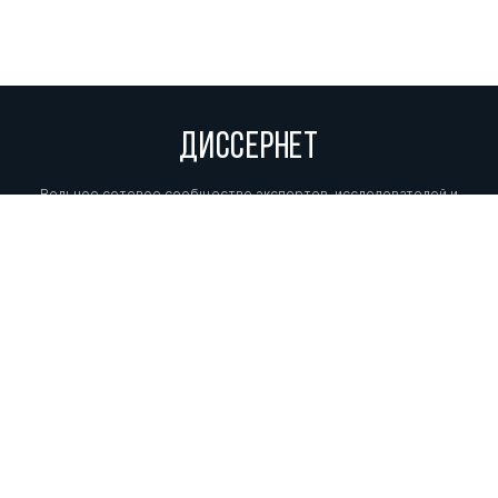
ДИССЕРНЕТ
Вольное сетевое сообщество экспертов, исследователей и
репортеров, посвящающих свой труд разоблачениям мошенников,
фальсификаторов и лжецов. Пишите нам на
info@dissernet.org.
Поддержать проект
МЫ В СОЦСЕТЯХ
© Вольное сетевое сообщество
«Диссернет». 2013—2026