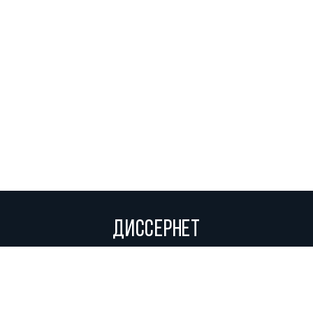
ДИССЕРНЕТ
Вольное сетевое сообщество экспертов, исследователей и
репортеров, посвящающих свой труд разоблачениям мошенников,
фальсификаторов и лжецов. Пишите нам на
info@dissernet.org.